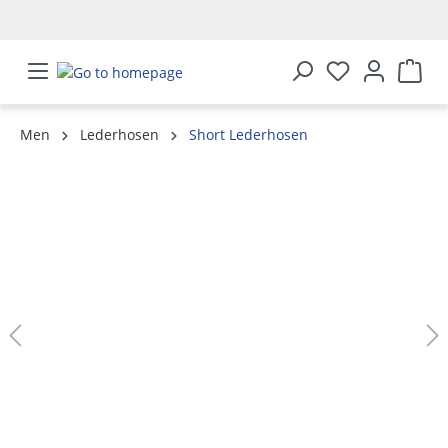
in content
Men
Lederhosen
Short Lederhosen
Skip image gallery