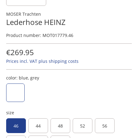
MOSER Trachten
Lederhose HEINZ
Product number:
MOT017779.46
€269.95
Prices incl. VAT plus shipping costs
color:
blue, grey
blue, grey
size
46
44
48
52
56