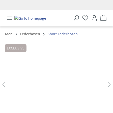
in content
Men
Lederhosen
Short Lederhosen
Skip image gallery
EXCLUSIVE