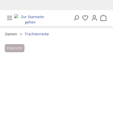
alt springen
Damen
Trachtenröcke
Bildergalerie überspringen
EXKLUSIV