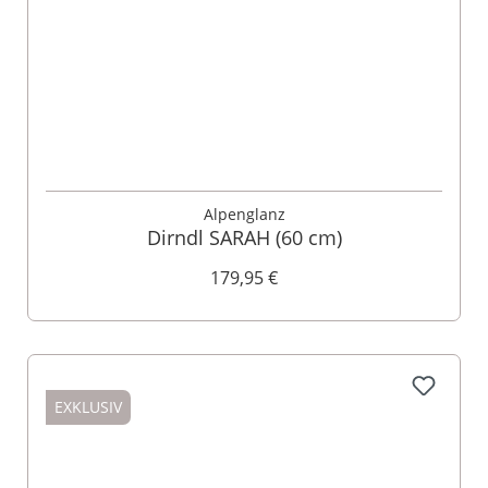
Alpenglanz
Dirndl SARAH (60 cm)
179,95 €
EXKLUSIV