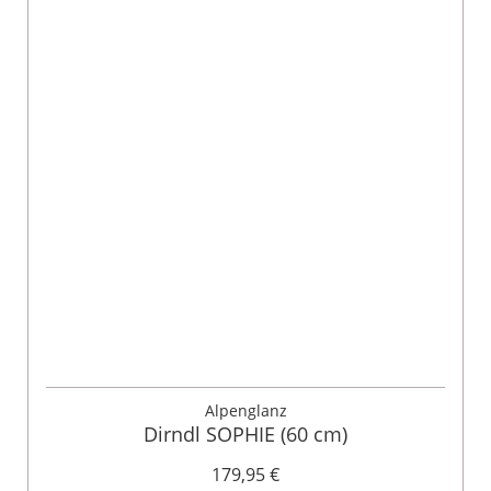
Alpenglanz
Dirndl SOPHIE (60 cm)
179,95 €