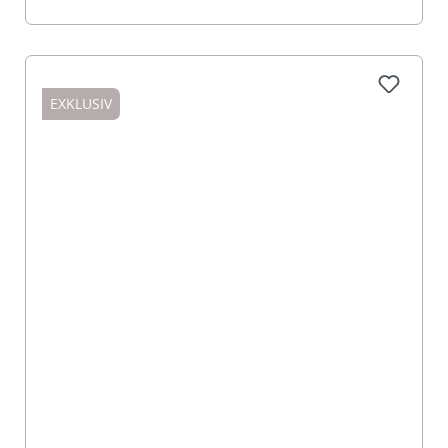
EXKLUSIV