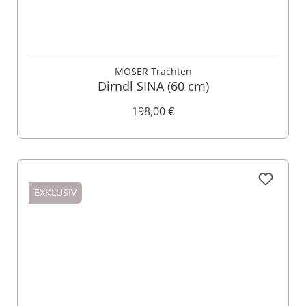
MOSER Trachten
Dirndl SINA (60 cm)
198,00 €
EXKLUSIV