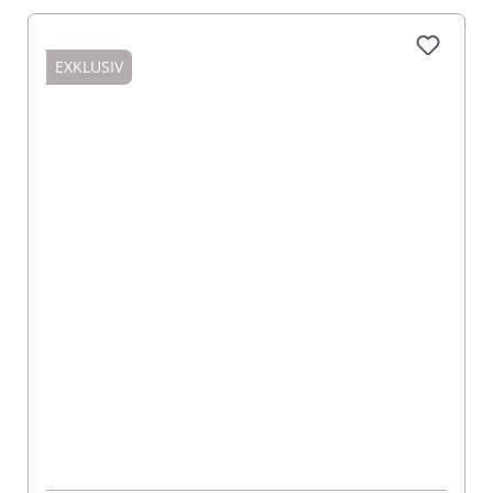
EXKLUSIV