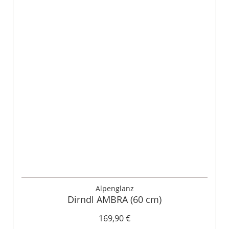
Alpenglanz
Dirndl AMBRA (60 cm)
169,90 €