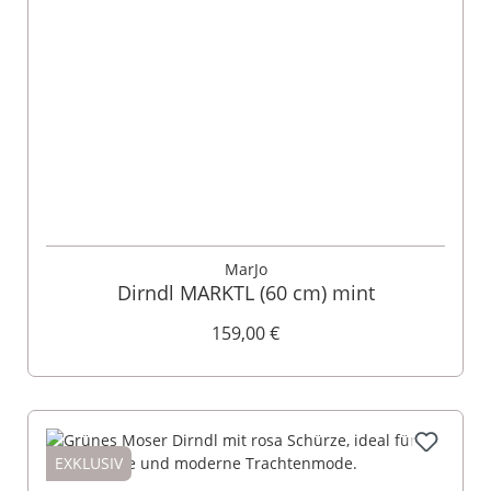
MarJo
Dirndl MARKTL (60 cm) mint
159,00 €
EXKLUSIV