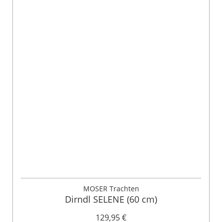
MOSER Trachten
Dirndl SELENE (60 cm)
129,95 €