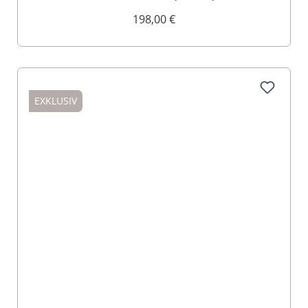
198,00 €
EXKLUSIV