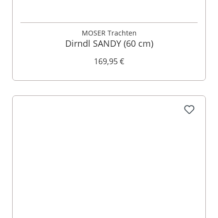
MOSER Trachten
Dirndl SANDY (60 cm)
169,95 €