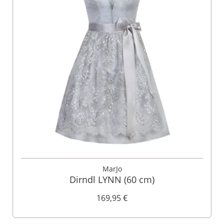
MarJo
Dirndl LYNN (60 cm)
169,95 €