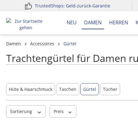
TrustedShops: Geld-zurück-Garantie
springen
Zur Hauptnavigation springen
NEU
DAMEN
HERREN
Damen
Accessoires
Gürtel
Trachtengürtel für Damen r
Hüte & Haarschmuck
Taschen
Gürtel
Tücher
Sortierung
Preis