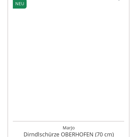
NEU
MarJo
Dirndlschürze OBERHOFEN (70 cm)