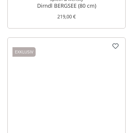
Dirndl BERGSEE (80 cm)
219,00 €
EXKLUSIV