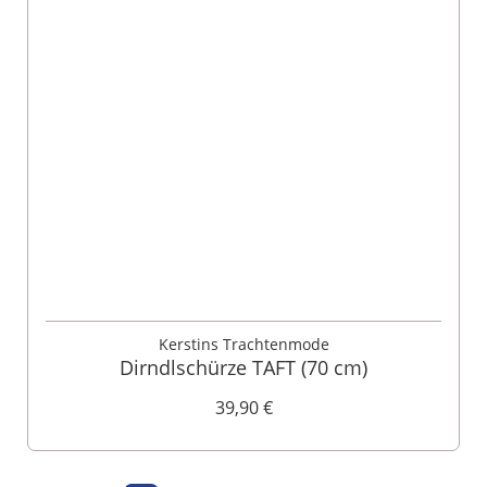
Kerstins Trachtenmode
Dirndlschürze TAFT (70 cm)
39,90 €