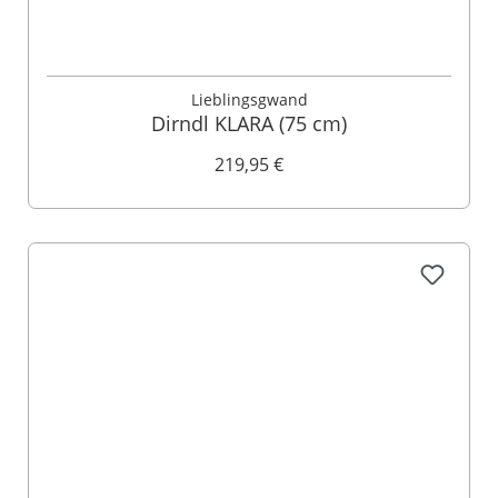
Lieblingsgwand
Dirndl KLARA (75 cm)
219,95 €