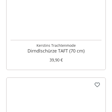
Kerstins Trachtenmode
Dirndlschürze TAFT (70 cm)
39,90 €