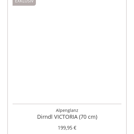
EXKLUSIV
Alpenglanz
Dirndl VICTORIA (70 cm)
199,95 €