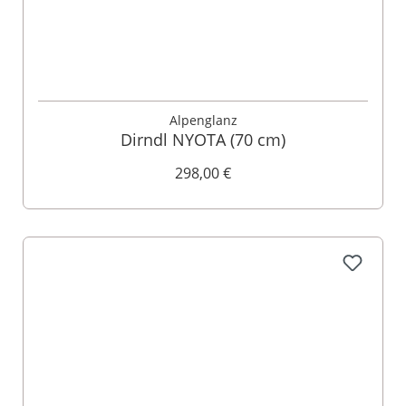
Alpenglanz
Dirndl NYOTA (70 cm)
298,00 €