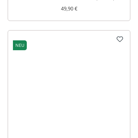
49,90 €
NEU