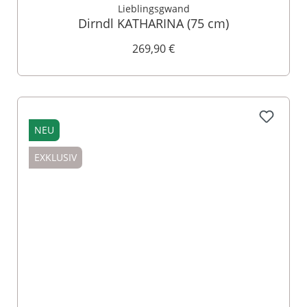
Lieblingsgwand
Dirndl KATHARINA (75 cm)
269,90 €
NEU
EXKLUSIV