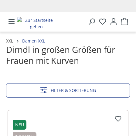
alt springen
XXL
Damen XXL
Dirndl in großen Größen für
Frauen mit Kurven
MEHR ANZEIGEN
FILTER & SORTIERUNG
NEU