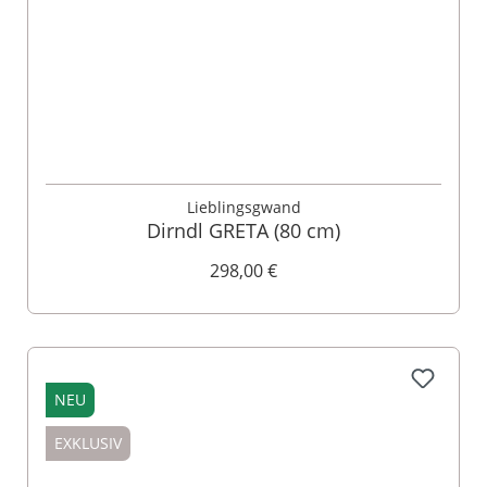
Lieblingsgwand
Dirndl GRETA (80 cm)
298,00 €
NEU
EXKLUSIV