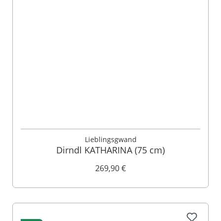
Lieblingsgwand
Dirndl KATHARINA (75 cm)
269,90 €