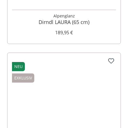
Alpenglanz
Dirndl LAURA (65 cm)
189,95 €
NEU
EXKLUSIV