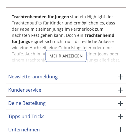
Trachtenhemden für Jungen
sind ein Highlight der
Trachtenoutfits für Kinder und ermöglichen es, dass
der Papa mit seinen Jungs im Partnerlook zum
nächsten Fest gehen kann. Doch ein
Trachtenhemd
für Jungs
eignet sich nicht nur für festliche Anlässe
wie eine Hochzeit, eine Geburtstagsfeier oder eine
Taufe. Auch im Alltag, kombiniert mit einer Jeans oder
MEHR ANZEIGEN
einem Trachtenjanker, kleiden sie die Jungs allerliebst.
Das perfekte Outfit für den Trachten-Nachwuchs also!
Newsletteranmeldung
Hochwertige Kinder-
Trachtenhemden
Kundenservice
Vor allem bei Kleidung für Kinder ist die Verarbeitung
Deine Bestellung
und Materialqualität sehr wichtig. Darauf legen wir
besonders großen Wert! Deshalb achten wir bei
Tipps und Tricks
unseren Kindertrachten, wie z. B. bei den
Trachtenhemden für Kinder, auf Hochwertigkeit.
Unternehmen
Zudem muss die Tracht trotz Bewegung, Spiel und