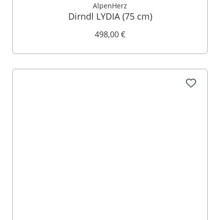
AlpenHerz
Dirndl LYDIA (75 cm)
498,00 €