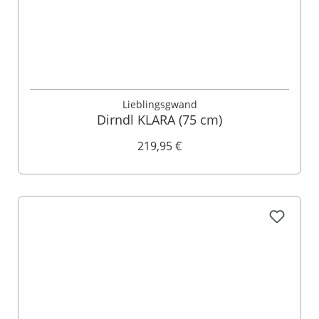
Lieblingsgwand
Dirndl KLARA (75 cm)
219,95 €