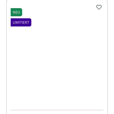
NEU
LIMITIERT