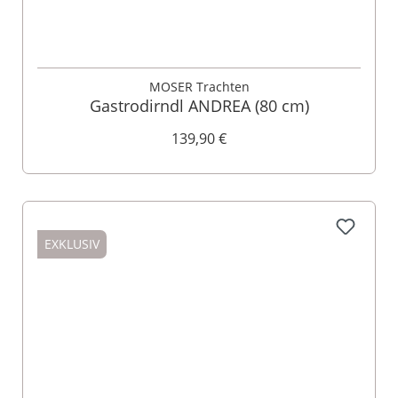
MOSER Trachten
Gastrodirndl ANDREA (80 cm)
139,90 €
EXKLUSIV