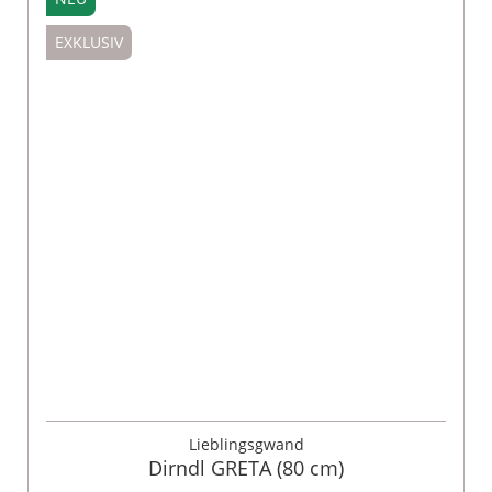
EXKLUSIV
Lieblingsgwand
Dirndl GRETA (80 cm)