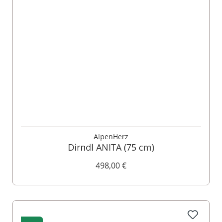
AlpenHerz
Dirndl ANITA (75 cm)
498,00 €