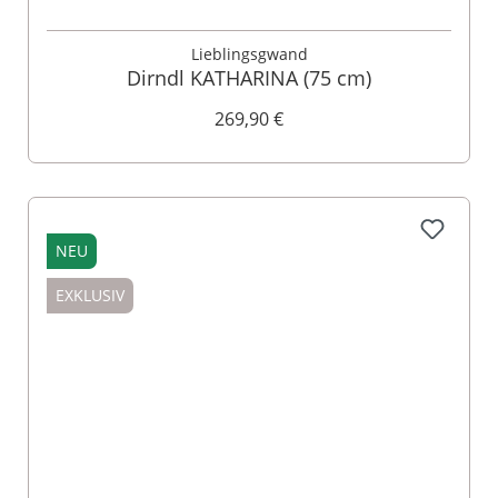
Lieblingsgwand
Dirndl KATHARINA (75 cm)
269,90 €
NEU
EXKLUSIV