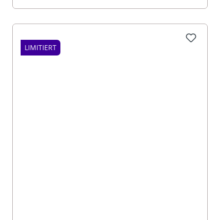
LIMITIERT