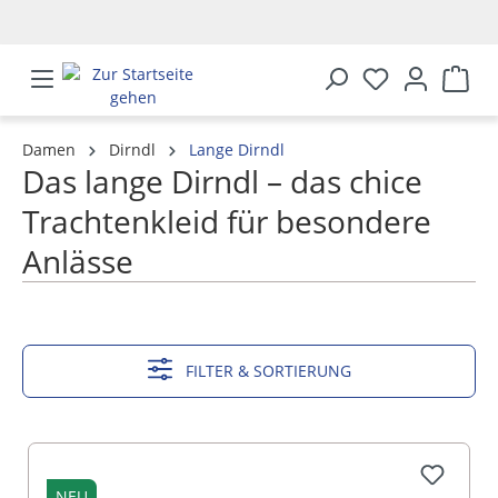
alt springen
Damen
Dirndl
Lange Dirndl
Das lange Dirndl – das chice
Trachtenkleid für besondere
Anlässe
MEHR ANZEIGEN
FILTER & SORTIERUNG
NEU