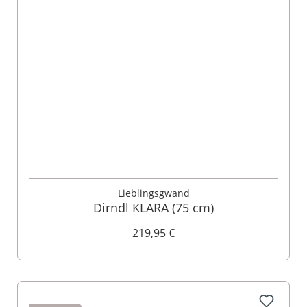
Lieblingsgwand
Dirndl KLARA (75 cm)
219,95 €