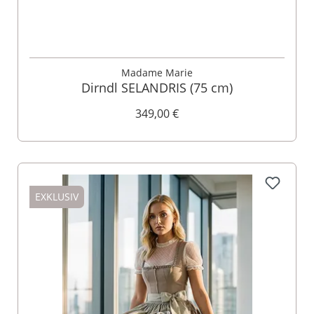
Madame Marie
Dirndl SELANDRIS (75 cm)
349,00 €
EXKLUSIV