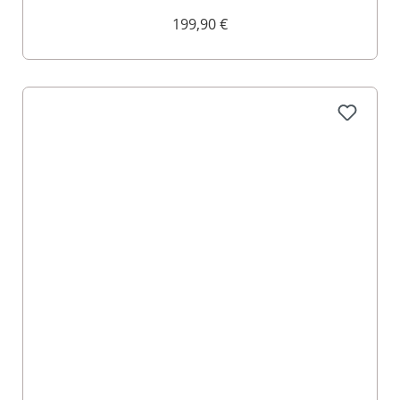
199,90 €