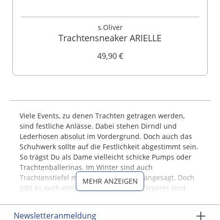
s.Oliver
Trachtensneaker ARIELLE
49,90 €
Viele Events, zu denen Trachten getragen werden,
sind festliche Anlässe. Dabei stehen Dirndl und
Lederhosen absolut im Vordergrund. Doch auch das
Schuhwerk sollte auf die Festlichkeit abgestimmt sein.
So trägst Du als Dame vielleicht schicke Pumps oder
Trachtenballerinas. Im Winter sind auch
Trachtenstiefel mit schmalem Absatz angesagt. Doch
MEHR ANZEIGEN
gibt es auch einige Feste, die deutlich legerer sind:
Hier bietet sich ein
Trachtensneaker
optimal an!
Newsletteranmeldung
Trachtensneaker, der moderne