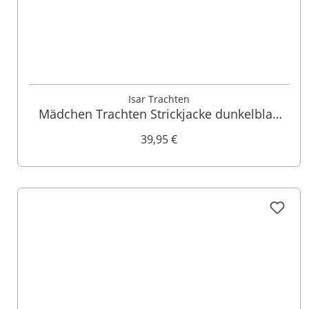
86
92
116
128
Isar Trachten
Mädchen Trachten Strickjacke dunkelblau
Marina 002386
39,95 €