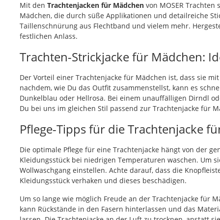
Mit den
Trachtenjacken für Mädchen
von MOSER Trachten si
Mädchen, die durch süße Applikationen und detailreiche Stic
Taillenschnürung aus Flechtband und vielem mehr. Hergestell
festlichen Anlass.
Trachten-Strickjacke für Mädchen: Id
Der Vorteil einer Trachtenjacke für Mädchen ist, dass sie mi
nachdem, wie Du das Outfit zusammenstellst, kann es schnell
Dunkelblau oder Hellrosa. Bei einem unauffälligen Dirndl od
Du bei uns im gleichen Stil passend zur Trachtenjacke für M
Pflege-Tipps für die Trachtenjacke 
Die optimale Pflege für eine Trachtenjacke hängt von der g
Kleidungsstück bei niedrigen Temperaturen waschen. Um si
Wollwaschgang einstellen. Achte darauf, dass die Knopfleis
Kleidungsstück verhaken und dieses beschädigen.
Um so lange wie möglich Freude an der Trachtenjacke für 
kann Rückstände in den Fasern hinterlassen und das Materi
lassen. Die Trachtenjacke an der Luft zu trocknen, anstatt s