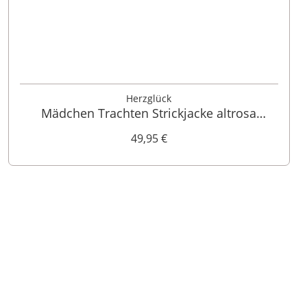
80
92
104
128
140
152
164
176
Herzglück
Mädchen Trachten Strickjacke altrosa
Modell: Lilly 009521
49,95 €