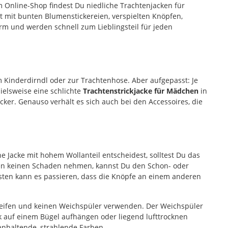
 Online-Shop findest Du niedliche Trachtenjacken für
rt mit bunten Blumenstickereien, verspielten Knöpfen,
arm und werden schnell zum Lieblingsteil für jeden
um Kinderdirndl oder zur Trachtenhose. Aber aufgepasst: Je
ielsweise eine schlichte
Trachtenstrickjacke für Mädchen
in
cker. Genauso verhält es sich auch bei den Accessoires, die
 Jacke mit hohem Wollanteil entscheidest, solltest Du das
hen keinen Schaden nehmen, kannst Du den Schon- oder
nsten kann es passieren, dass die Knöpfe an einem anderen
reifen und keinen Weichspüler verwenden. Der Weichspüler
 auf einem Bügel aufhängen oder liegend lufttrocknen
ganhaltende, strahlende Farben.