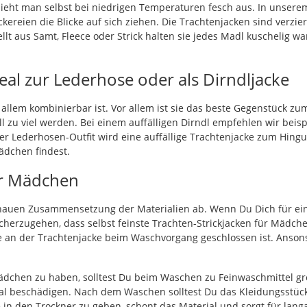
eht man selbst bei niedrigen Temperaturen fesch aus. In unserem
kereien die Blicke auf sich ziehen. Die Trachtenjacken sind verzie
t aus Samt, Fleece oder Strick halten sie jedes Madl kuschelig w
eal zur Lederhose oder als Dirndljacke
t allem kombinierbar ist. Vor allem ist sie das beste Gegenstück z
 zu viel werden. Bei einem auffälligen Dirndl empfehlen wir beisp
er Lederhosen-Outfit wird eine auffällige Trachtenjacke zum Hingu
ädchen findest.
für Mädchen
enauen Zusammensetzung der Materialien ab. Wenn Du Dich für eine
cherzugehen, dass selbst feinste Trachten-Strickjacken für Mädc
te an der Trachtenjacke beim Waschvorgang geschlossen ist. Anso
Mädchen zu haben, solltest Du beim Waschen zu Feinwaschmittel g
al beschädigen. Nach dem Waschen solltest Du das Kleidungsstück
ie in den Trockner zu geben, schont das Material und sorgt für lan