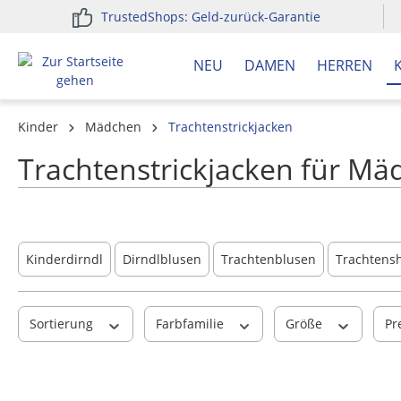
TrustedShops: Geld-zurück-Garantie
springen
Zur Hauptnavigation springen
NEU
DAMEN
HERREN
Kinder
Mädchen
Trachtenstrickjacken
Trachtenstrickjacken für M
Kinderdirndl
Dirndlblusen
Trachtenblusen
Trachtensh
Sortierung
Farbfamilie
Größe
Pr