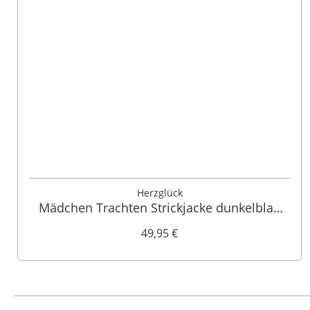
92
116
128
140
164
Herzglück
Mädchen Trachten Strickjacke dunkelblau
Modell: Lilly 009522
49,95 €