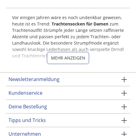
Vor einigen Jahren wäre es noch undenkbar gewesen,
heute ist es Trend:
Trachtensocken für Damen
zum
Trachtenoutfit! Strümpfe jeder Länge setzen raffinierte
Akzente und passen perfekt zu jedem Trachten- oder
Landhauslook. Die besondere Strumpfmode ergänzt
sowohl knackige Lederhosen als auch verspielte Dirndl
und Trachtenröcke.
MEHR ANZEIGEN
Wie können Trachtensocken
richtig kombiniert werden?
Newsletteranmeldung
Bei der Wahl der
Trachtenstrümpfe für Damen
Kundenservice
solltest Du darauf achten, dass die Strümpfe sowohl
farblich als auch stilistisch zum Outfit passen. Zudem
Deine Bestellung
ist es wichtig, wie die Trachtensocken getragen
werden. Sie sollten das Outfit niemals dominieren,
Tipps und Tricks
sondern lediglich akzentuieren. Neben ihrer
wärmenden Funktion können die Strümpfe fast jedes
Unternehmen
Outfit veredeln und das gewisse Etwas hinzufügen.