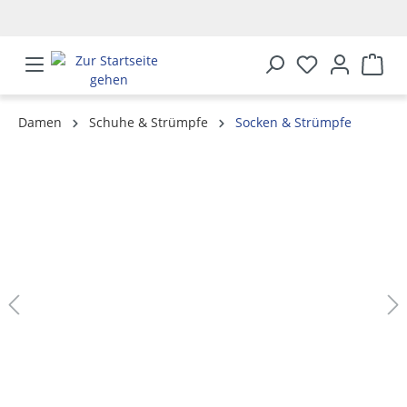
alt springen
Damen
Schuhe & Strümpfe
Socken & Strümpfe
Bildergalerie überspringen