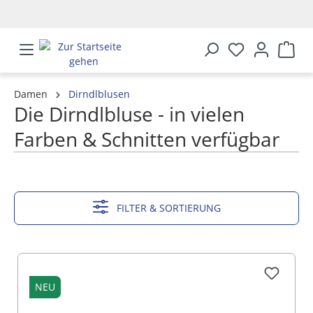
alt springen
Damen
Dirndlblusen
Die Dirndlbluse - in vielen
Farben & Schnitten verfügbar
MEHR ANZEIGEN
FILTER & SORTIERUNG
NEU