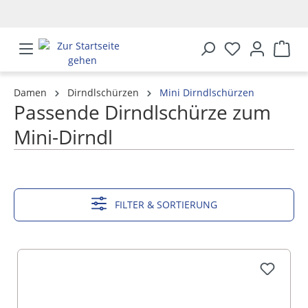
alt springen
Damen
Dirndlschürzen
Mini Dirndlschürzen
Passende Dirndlschürze zum
Mini-Dirndl
MEHR ANZEIGEN
FILTER & SORTIERUNG