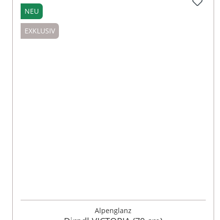
NEU
EXKLUSIV
32
34
36
38
40
42
44
46
48
Alpenglanz