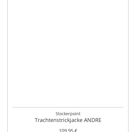
46
48
50
52
Stockerpoint
Trachtenstrickjacke ANDRE
109,95 €