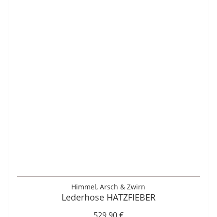
46
48
52
54
56
58
60
Himmel, Arsch & Zwirn
Lederhose HATZFIEBER
529,90 €