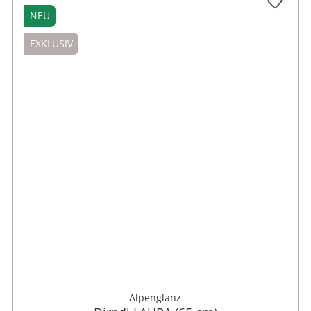
NEU
EXKLUSIV
32
34
36
38
40
42
48
Alpenglanz