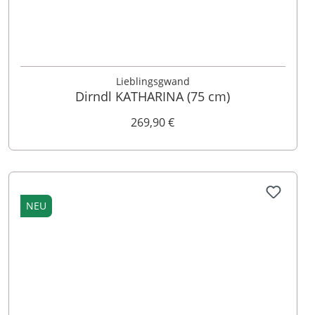
32
34
36
38
40
42
44
46
48
Lieblingsgwand
Dirndl KATHARINA (75 cm)
269,90 €
NEU