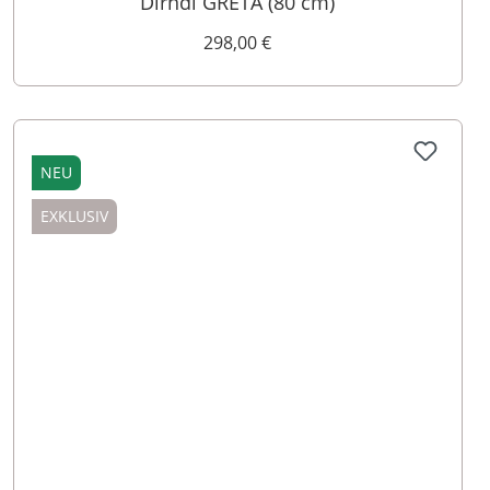
Dirndl GRETA (80 cm)
298,00 €
NEU
EXKLUSIV