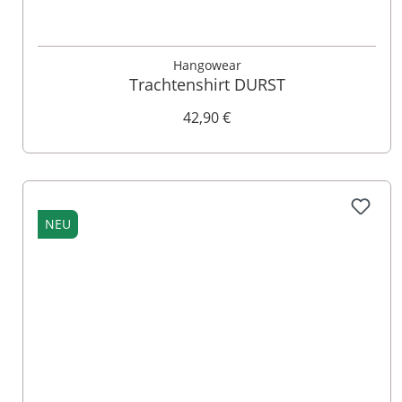
M
L
XL
XXL
3XL
4XL
Hangowear
Trachtenshirt DURST
42,90 €
NEU