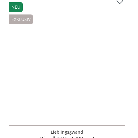
NEU
EXKLUSIV
40
42
44
46
48
50
Lieblingsgwand