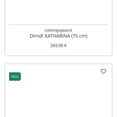
32
34
36
38
40
42
44
46
48
Lieblingsgwand
Dirndl KATHARINA (75 cm)
269,90 €
NEU