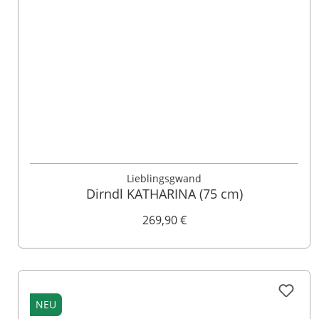
32
34
36
38
40
42
44
46
48
Lieblingsgwand
Dirndl KATHARINA (75 cm)
269,90 €
NEU