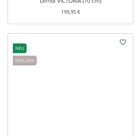
Dirndl VICTORIA (70 cm)
199,95 €
NEU
EXKLUSIV