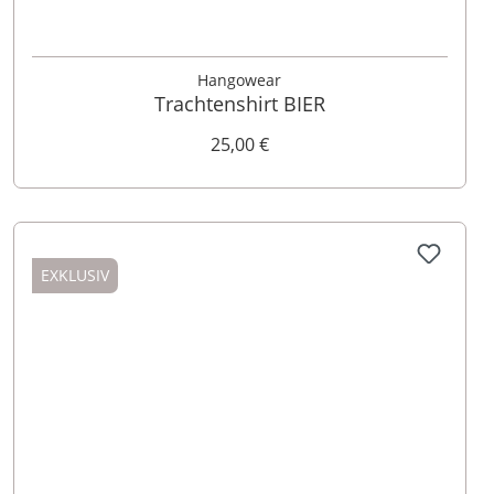
S
M
L
XL
XXL
3XL
4XL
Hangowear
Trachtenshirt BIER
25,00 €
EXKLUSIV