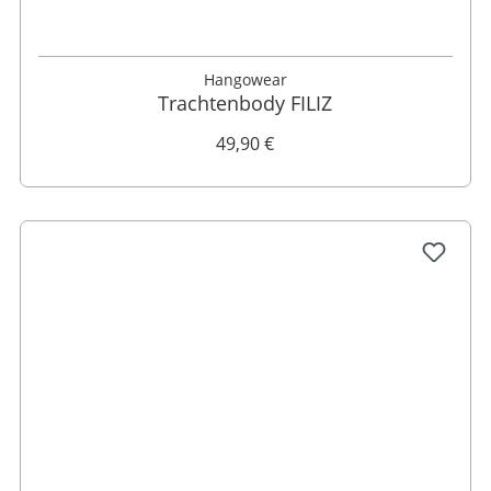
XS
S
M
L
XL
Hangowear
Trachtenbody FILIZ
49,90 €