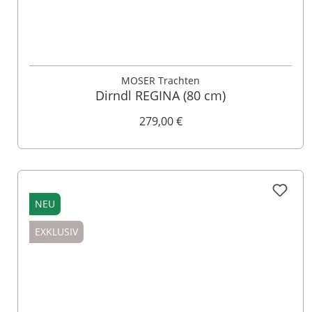
32
34
38
40
42
44
46
48
50
52
MOSER Trachten
Dirndl REGINA (80 cm)
279,00 €
NEU
EXKLUSIV