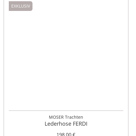
EXKLUSIV
44
46
48
50
52
54
56
MOSER Trachten
Lederhose FERDI
198,00 €