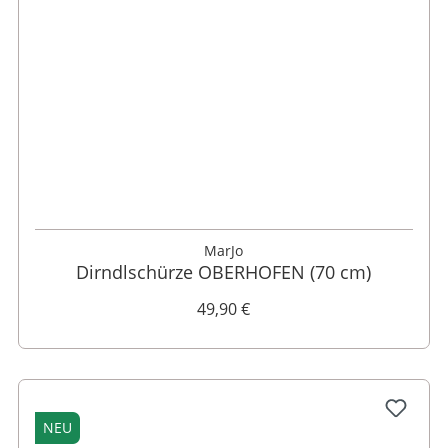
L
XL
MarJo
Dirndlschürze OBERHOFEN (70 cm)
49,90 €
NEU