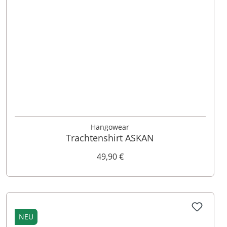
M
L
XL
XXL
3XL
4XL
Hangowear
Trachtenshirt ASKAN
49,90 €
NEU