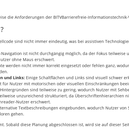
lweise die Anforderungen der BITVBarrierefreie-Informationstechnik-
i?
ellcode sind nicht immer eindeutig, was bei assistiven Technolog
-Navigation ist nicht durchgängig möglich, da der Fokus teilweise 
Nutzer ohne Maus erschwert.
te werden nicht immer korrekt eingesetzt oder fehlen ganz, wodur
rden.
n und Links:
Einige Schaltflächen und Links sind visuell schwer er
 für Nutzer mit motorischen oder visuellen Einschränkungen beein
Hintergründen sind teilweise zu gering, wodurch Nutzer mit Sehb
teilweise unzureichend strukturiert, da Überschriftenhierarchien
nreader-Nutzer erschwert.
alternative Textbeschreibungen eingebunden, wodurch Nutzer von 
rloren gehen.
. Sobald diese Planung abgeschlossen ist, wird sie auf dieser Seit