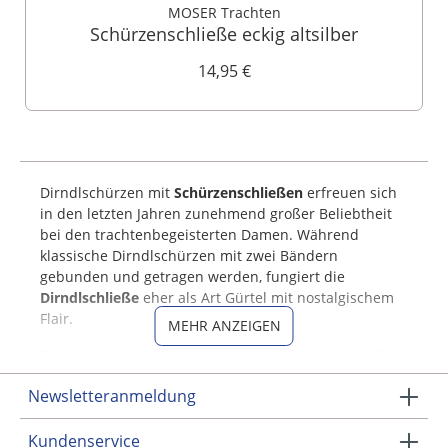
MOSER Trachten
Schürzenschließe eckig altsilber
14,95 €
Dirndlschürzen mit
Schürzenschließen
erfreuen sich
in den letzten Jahren zunehmend großer Beliebtheit
bei den trachtenbegeisterten Damen. Während
klassische Dirndlschürzen mit zwei Bändern
gebunden und getragen werden, fungiert die
Dirndlschließe
eher als Art Gürtel mit nostalgischem
Flair.
MEHR ANZEIGEN
Der Beziehungsstatus, den man eigentlich durch die
Position der Schleife ausdrückt, bleibt dabei erstmal
Newsletteranmeldung
ein Geheimnis. Die Schürzenschließe wird immer in
der Mitte vorne oder hinten getragen.
Kundenservice