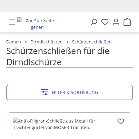
alt springen
Damen
Dirndlschürzen
Schürzenschließen
Schürzenschließen für die
Dirndlschürze
MEHR ANZEIGEN
FILTER & SORTIERUNG