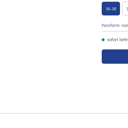
36-38
Passform:
no
sofort lief