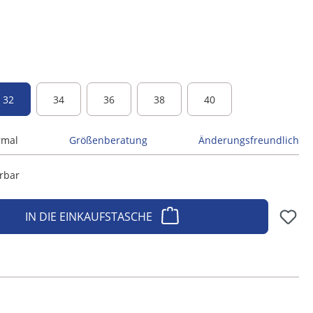
 - taupe
32
34
36
38
40
rmal
Größenberatung
Änderungsfreundlich
erbar
IN DIE EINKAUFSTASCHE