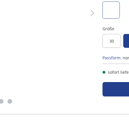
anthrazit
Größe
30
Passform:
no
sofort lief