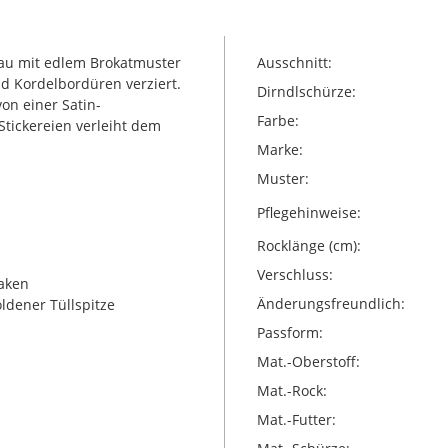
rau mit edlem Brokatmuster
Ausschnitt:
nd Kordelbordüren verziert.
Dirndlschürze:
on einer Satin-
Farbe:
Stickereien verleiht dem
Marke:
Muster:
Pflegehinweise:
Rocklänge (cm):
Verschluss:
aken
Änderungsfreundlich:
ldener Tüllspitze
Passform:
Mat.-Oberstoff:
Mat.-Rock:
Mat.-Futter: