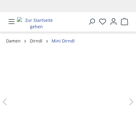
alt springen
Damen
Dirndl
Mini Dirndl
Bildergalerie überspringen