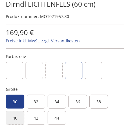
Dirndl LICHTENFELS (60 cm)
Produktnummer:
MOT021957.30
169,90 €
Preise inkl. MwSt. zzgl. Versandkosten
Farbe:
oliv
(Diese Option ist zurzeit nicht verfügbar.)
beere
bordeaux
grau
oliv
blaugrau
Größe
30
32
34
36
38
40
42
44
(Diese Option ist zurzeit nicht verfügbar.)