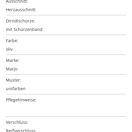
Ausschnitt:
Herzausschnitt
Dirndlschürze:
mit Schürzenband
Farbe:
oliv
Marke:
MarJo
Muster:
unifarben
Pflegehinweise:
Verschluss:
Reißverschluss