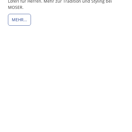
Loferl für Herren. Mehr zur Tradition und Styling bei
MOSER.
MEHR...