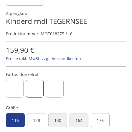
Alpenglanz
Kinderdirndl TEGERNSEE
Produktnummer:
MOT018275.116
159,90 €
Preise inkl. MwSt. zzgl. Versandkosten
Farbe:
dunkelrot
dunkelblau
dunkelrot
rosenholz
Größe
116
128
140
164
176
(Diese Option ist zurzeit nicht verfügbar.)
(Diese Option ist zurzeit nicht ve