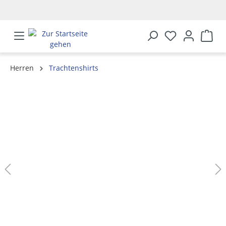
alt springen
Herren
Trachtenshirts
Bildergalerie überspringen