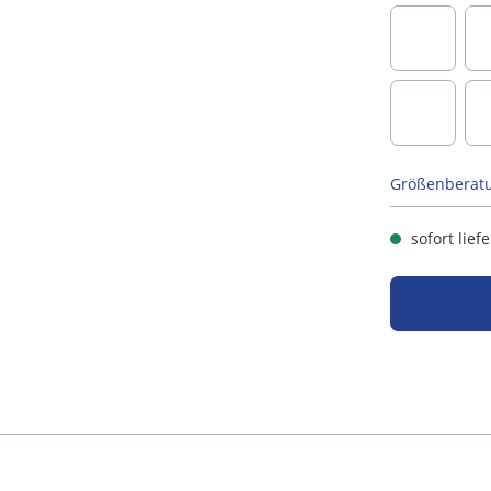
altrosa
schwarz
Größenberat
sofort lief