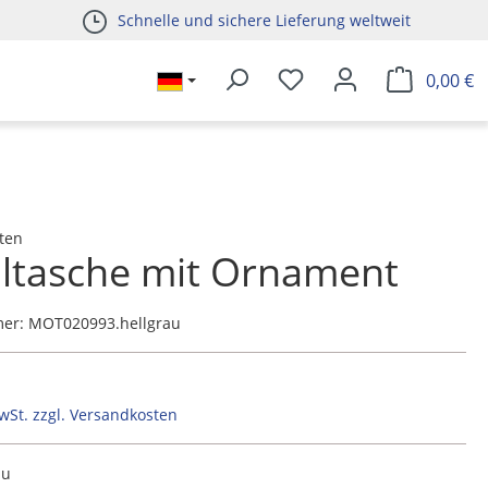
Schnelle und sichere Lieferung weltweit
0,00 €
ten
ltasche mit Ornament
mer:
MOT020993.hellgrau
MwSt. zzgl. Versandkosten
au