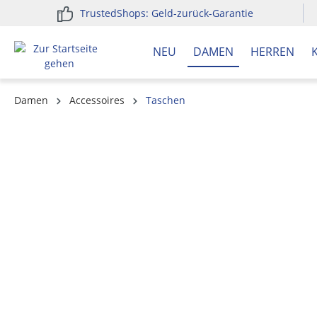
TrustedShops: Geld-zurück-Garantie
springen
Zur Hauptnavigation springen
NEU
DAMEN
HERREN
Damen
Accessoires
Taschen
Bildergalerie überspringen