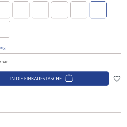
beere
braun
creme
dunkelblau
dunkelgrau
hellgrau
taupe
ung
erbar
IN DIE EINKAUFSTASCHE