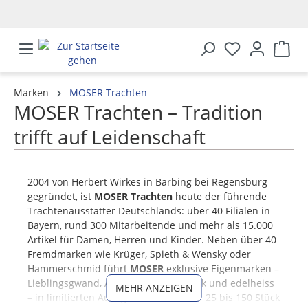
alt springen
Marken
MOSER Trachten
MOSER Trachten – Tradition
trifft auf Leidenschaft
2004 von Herbert Wirkes in Barbing bei Regensburg
gegründet, ist
MOSER Trachten
heute der führende
Trachtenausstatter Deutschlands: über 40 Filialen in
Bayern, rund 300 Mitarbeitende und mehr als 15.000
Artikel für Damen, Herren und Kinder. Neben über 40
Fremdmarken wie Krüger, Spieth & Wensky oder
Hammerschmid führt
MOSER
exklusive Eigenmarken –
Lieblingsgwand, Alpenglanz, Herzglück und edelheiss
MEHR ANZEIGEN
– in limitierten Auflagen, teilweise nur 25 bis 150 Stück