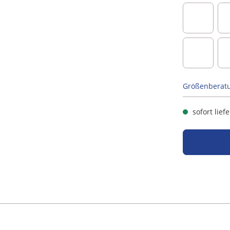
altrosa
schwarz
Größenberat
sofort lief