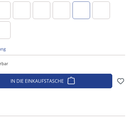
beere
braun
creme
dunkelblau
dunkelgrau
hellgrau
taupe
ung
erbar
IN DIE EINKAUFSTASCHE