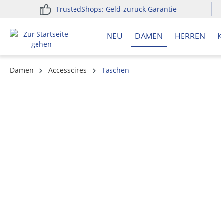
TrustedShops: Geld-zurück-Garantie
springen
Zur Hauptnavigation springen
NEU
DAMEN
HERREN
Damen
Accessoires
Taschen
Bildergalerie überspringen