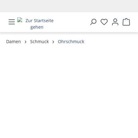
alt springen
Damen
Schmuck
Ohrschmuck
Bildergalerie überspringen