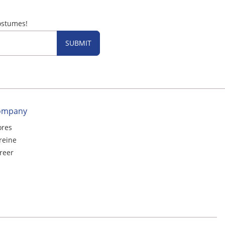
ostumes!
SUBMIT
ompany
ores
reine
reer