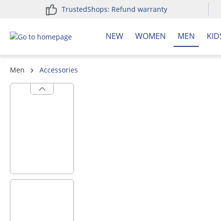
TrustedShops: Refund warranty
search
Skip to main navigation
NEW
WOMEN
MEN
KID
Men
Accessories
Skip image gallery