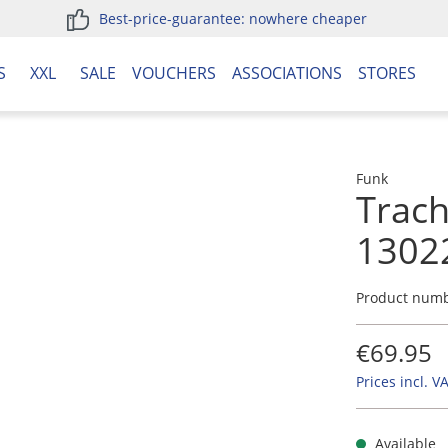
Best-price-guarantee: nowhere cheaper
S
XXL
SALE
VOUCHERS
ASSOCIATIONS
STORES
Funk
Trach
1302
Product num
€69.95
Prices incl. V
Available