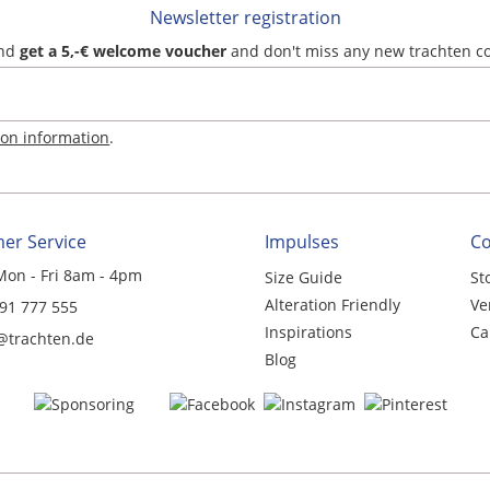
Newsletter registration
and
get a 5,-€ welcome voucher
and don't miss any new trachten c
ion information
.
er Service
Impulses
C
Mon - Fri 8am - 4pm
Size Guide
St
Alteration Friendly
Ve
 91 777 555
Inspirations
Ca
@trachten.de
Blog