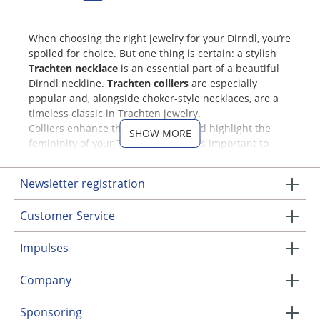
When choosing the right jewelry for your Dirndl, you’re
spoiled for choice. But one thing is certain: a stylish
Trachten necklace
is an essential part of a beautiful
Dirndl neckline.
Trachten colliers
are especially
popular and, alongside choker-style necklaces, are a
timeless classic in Trachten jewelry.
Colliers enhance the décolletage and highlight the
SHOW MORE
femininity of your Trachten outfit. It’s important to
choose a collier that complements your neckline
perfectly. Most necklaces are adjustable in size,
Newsletter registration
allowing for a customized fit. Make sure that the
collier doesn’t disappear into your blouse or neckline.
Customer Service
Trachten Colliers at MOSER
Impulses
Trachten
Company
In the MOSER Trachten online shop, you’ll find a large
and diverse selection of Trachten colliers. Whether
Sponsoring
playful with a heart pendant, elegant with pearls, or