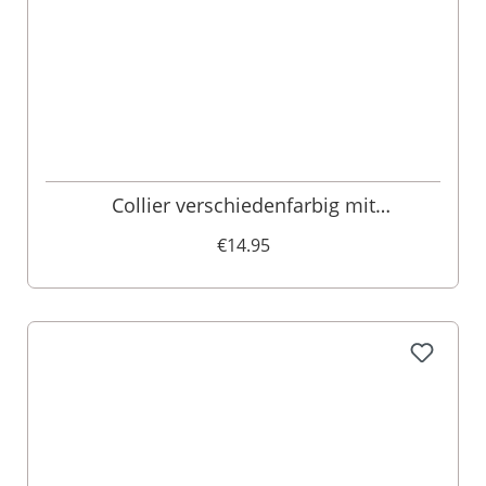
Collier verschiedenfarbig mit
Herzanhänger und Satinband 005703
€14.95