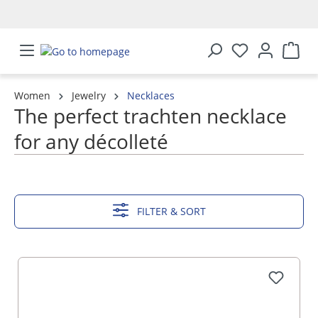
in content
Women
Jewelry
Necklaces
The perfect trachten necklace
for any décolleté
SHOW MORE
FILTER & SORT