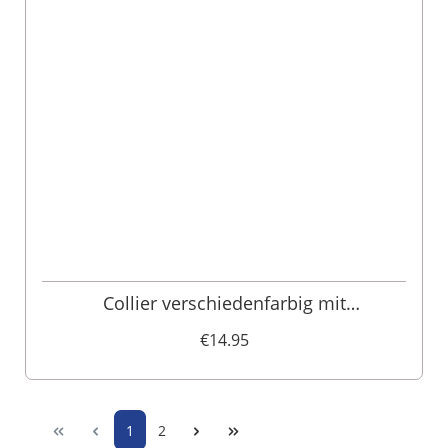
Collier verschiedenfarbig mit
Herzanhänger und Satinband 005703
€14.95
1
2