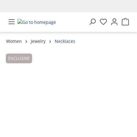
in content
Women
Jewelry
Necklaces
Skip image gallery
EXCLUSIVE