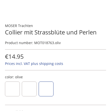
MOSER Trachten
Collier mit Strassblüte und Perlen
Product number:
MOT018763.oliv
€14.95
Prices incl. VAT plus shipping costs
color:
olive
dark blue
sage, silver-grey
olive