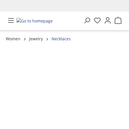
in content
Women
Jewelry
Necklaces
Skip image gallery