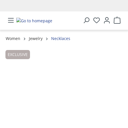
in content
Women
Jewelry
Necklaces
Skip image gallery
EXCLUSIVE