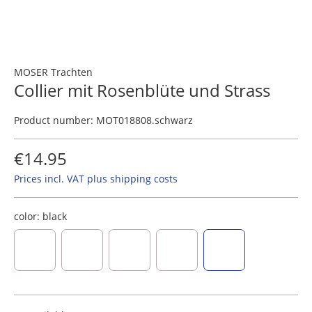
MOSER Trachten
Collier mit Rosenblüte und Strass
Product number:
MOT018808.schwarz
€14.95
Prices incl. VAT plus shipping costs
color:
black
light green
dark blue
red
rose
black