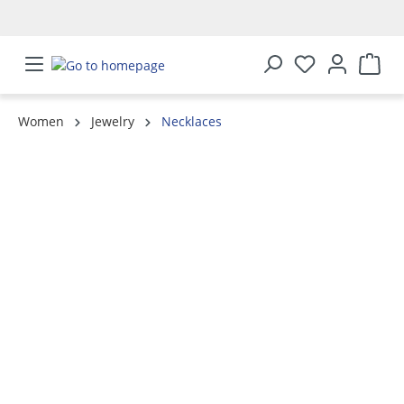
in content
Women
Jewelry
Necklaces
Skip image gallery