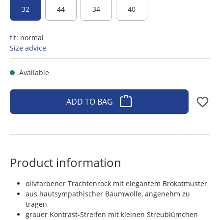
32
44
34
40
fit:
normal
Size advice
Available
ADD TO BAG
Product information
olivfarbener Trachtenrock mit elegantem Brokatmuster
aus hautsympathischer Baumwolle, angenehm zu
tragen
grauer Kontrast-Streifen mit kleinen Streublümchen