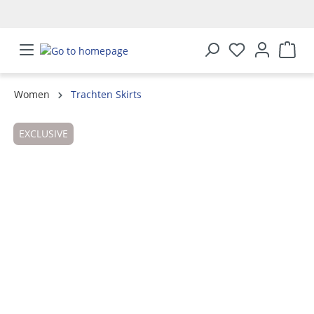
in content
Women
Trachten Skirts
Skip image gallery
EXCLUSIVE