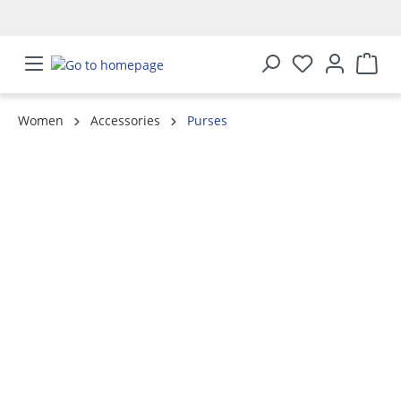
in content
Women
Accessories
Purses
Skip image gallery