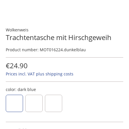
Wolkenweis
Trachtentasche mit Hirschgeweih
Product number:
MOT016224.dunkelblau
€24.90
Prices incl. VAT plus shipping costs
color:
dark blue
dark blue
sage, silver-grey
dusky pink