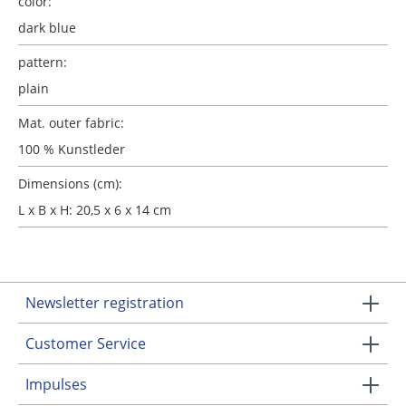
color:
dark blue
pattern:
plain
Mat. outer fabric:
100 % Kunstleder
Dimensions (cm):
L x B x H: 20,5 x 6 x 14 cm
Newsletter registration
Customer Service
Impulses