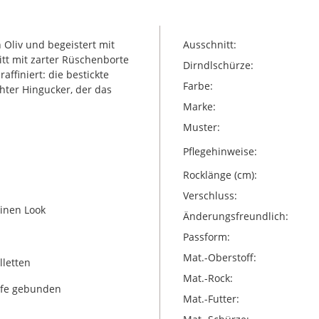
n Oliv und begeistert mit
Ausschnitt:
tt mit zarter Rüschenborte
Dirndlschürze:
ffiniert: die bestickte
Farbe:
hter Hingucker, der das
Marke:
Muster:
Pflegehinweise:
Rocklänge (cm):
Verschluss:
ninen Look
Änderungsfreundlich:
Passform:
Mat.-Oberstoff:
lletten
Mat.-Rock:
ife gebunden
Mat.-Futter: