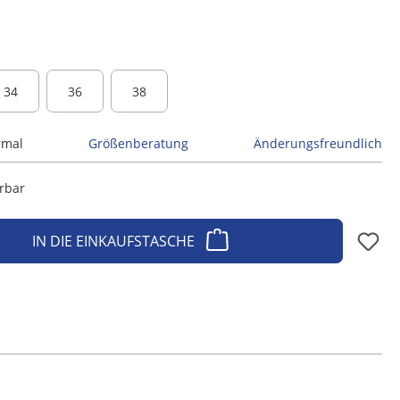
34
36
38
rmal
Größenberatung
Änderungsfreundlich
erbar
IN DIE EINKAUFSTASCHE