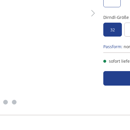
oliv, grün
Dirndl-Größe
32
Passform:
no
sofort lief