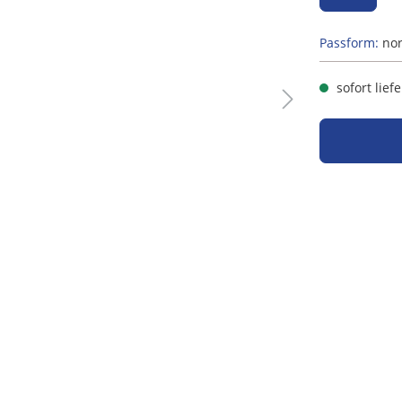
Passform:
no
sofort lief