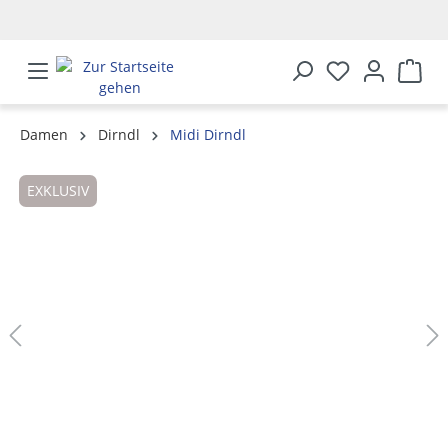
alt springen
Damen
Dirndl
Midi Dirndl
Bildergalerie überspringen
EXKLUSIV