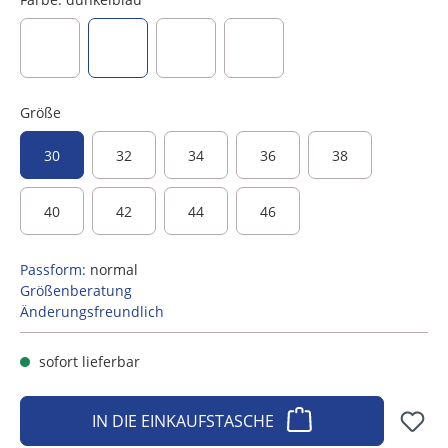
aubergine
dunkelblau
hellblau
rot
Größe
30
32
34
36
38
40
42
44
46
Passform:
normal
Größenberatung
Änderungsfreundlich
sofort lieferbar
IN DIE EINKAUFSTASCHE