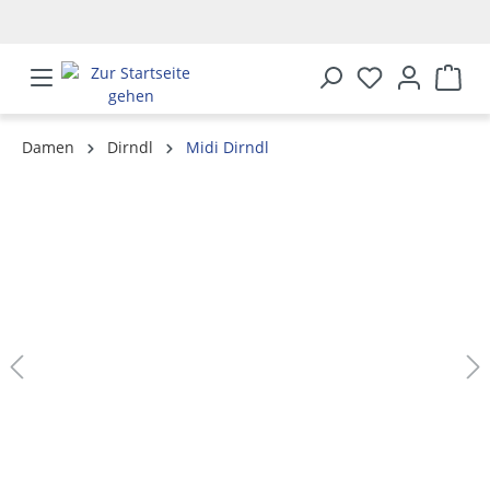
alt springen
Damen
Dirndl
Midi Dirndl
Bildergalerie überspringen