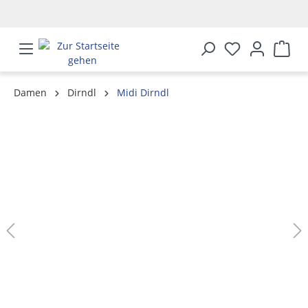
alt springen
Damen
Dirndl
Midi Dirndl
Bildergalerie überspringen