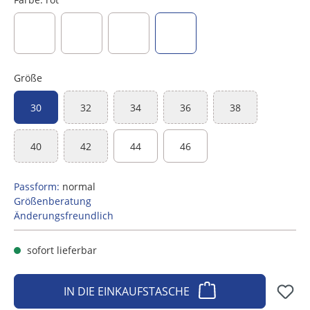
aubergine
dunkelblau
hellblau
rot
Größe
30
32
34
36
38
(Diese Option ist zurzeit nicht verfügbar.)
(Diese Option ist zurzeit nicht verfügbar.)
(Diese Option ist zurzeit nicht ve
(Diese Option ist zu
40
42
44
46
(Diese Option ist zurzeit nicht verfügbar.)
(Diese Option ist zurzeit nicht verfügbar.)
Passform:
normal
Größenberatung
Änderungsfreundlich
sofort lieferbar
IN DIE EINKAUFSTASCHE