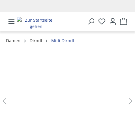
alt springen
Damen
Dirndl
Midi Dirndl
Bildergalerie überspringen