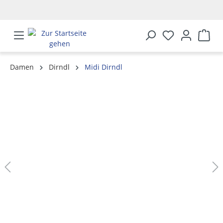
alt springen
Damen
Dirndl
Midi Dirndl
Bildergalerie überspringen