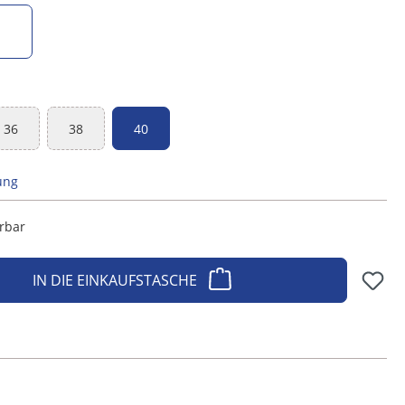
salbei
36
38
40
on ist zurzeit nicht verfügbar.)
(Diese Option ist zurzeit nicht verfügbar.)
(Diese Option ist zurzeit nicht verfügbar.)
ung
erbar
IN DIE EINKAUFSTASCHE