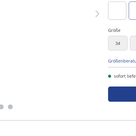
hellblau
Größe
34
(Diese Opti
Größenberat
sofort lief