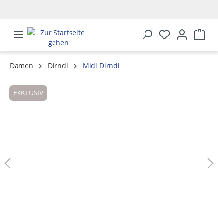
alt springen
Damen
Dirndl
Midi Dirndl
Bildergalerie überspringen
EXKLUSIV