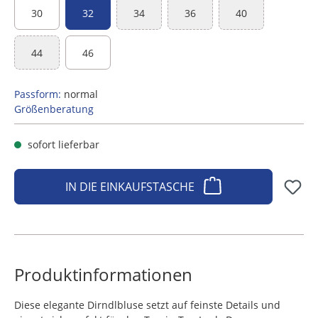
30
32
34
36
40
(Diese Option ist zurzeit nicht verfügbar.)
(Diese Option ist zurzeit nicht ve
(Diese Option ist zu
44
46
(Diese Option ist zurzeit nicht verfügbar.)
Passform:
normal
Größenberatung
sofort lieferbar
IN DIE EINKAUFSTASCHE
Produktinformationen
Diese elegante Dirndlbluse setzt auf feinste Details und