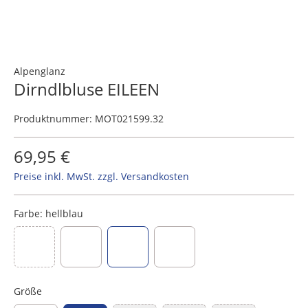
Alpenglanz
Dirndlbluse EILEEN
Produktnummer:
MOT021599.32
69,95 €
Preise inkl. MwSt. zzgl. Versandkosten
Farbe:
hellblau
(Diese Option ist zurzeit nicht verfügbar.)
beere
dunkelblau
hellblau
oliv
Größe