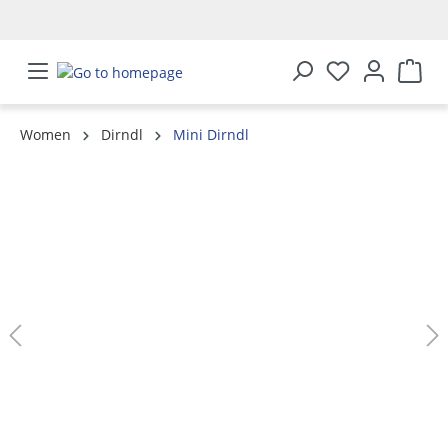
in content
Women
Dirndl
Mini Dirndl
Skip image gallery