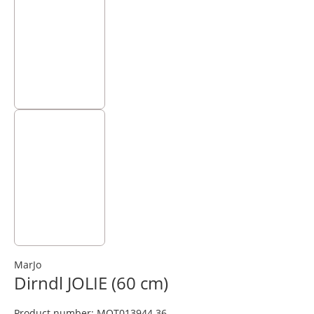
MarJo
Dirndl JOLIE (60 cm)
Product number:
MOT013944.36