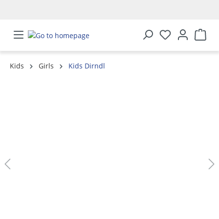
in content
Kids
Girls
Kids Dirndl
Skip image gallery