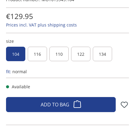
€129.95
Prices incl. VAT plus shipping costs
size
104
116
110
122
134
fit:
normal
Available
ADD TO BAG