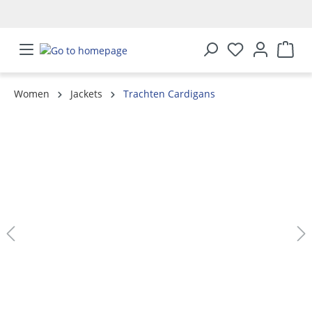
in content
Women
Jackets
Trachten Cardigans
Skip image gallery