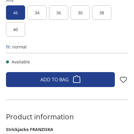
46
34
36
30
38
40
fit:
normal
Available
ADD TO BAG
Product information
​Strickjacke FRANZISKA