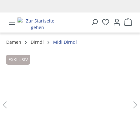
alt springen
Damen
Dirndl
Midi Dirndl
Bildergalerie überspringen
EXKLUSIV