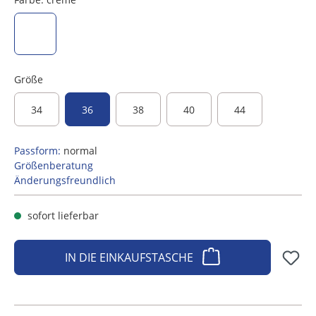
creme
Größe
34
36
38
40
44
Passform:
normal
Größenberatung
Änderungsfreundlich
sofort lieferbar
IN DIE EINKAUFSTASCHE