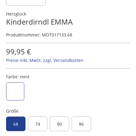
Herzglück
Kinderdirndl EMMA
Produktnummer:
MOT017133.68
99,95 €
Preise inkl. MwSt. zzgl. Versandkosten
Farbe:
mint
mint
Größe
68
74
80
86